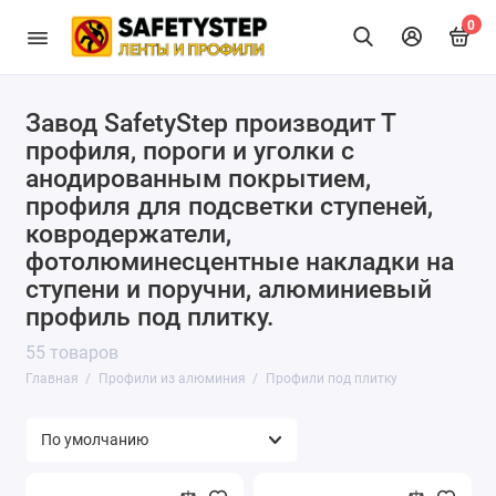
0
Завод SafetyStep производит Т
Т профиль и база
профиля, пороги и уголки с
Профиль для подсветки ступеней
анодированным покрытием,
профиля для подсветки ступеней,
Анодированные и декорированные пороги
ковродержатели,
фотолюминесцентные накладки на
Профили под плитку
ступени и поручни, алюминиевый
профиль под плитку.
Анодированные уголки
55 товаров
Главная
Профили из алюминия
Профили под плитку