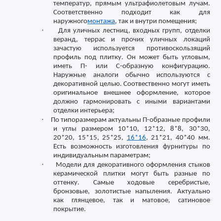
температур, прямым ультрафиолетовым лучам.
Соответственно подходит как для
наружного
монтажа
, так и внутри помещения;
·
Для уличных лестниц, входных групп, отделки
веранд, террас и прочих уличных локаций
зачастую используется противоскользящий
профиль под плитку. Он может быть угловым,
иметь П- или С-образную конфигурацию.
Наружные аналоги обычно используются с
декоративной целью. Соотвественно могут иметь
оригинальное внешнее оформление, которое
должно гармонировать с иными вариантами
отделки интерьера;
·
По типоразмерам актуальны П-образные профили
и углы размером 10*10, 12*12, 8*8, 30*30,
20*20, 15*15, 25*25,
16*16
, 21*21, 40*40 мм.
Есть возможность изготовления фурнитуры по
индивидуальным параметрам;
·
Модели для декоративного оформления стыков
керамической плитки могут быть разные по
оттенку. Самые ходовые серебристые,
бронзовые, золотистые напыления. Актуально
как глянцевое, так и матовое, сатиновое
покрытие.