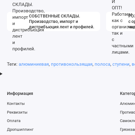
СОБСТВЕННЫЕ СКЛАДЫ.
РО
Производство, импорт и
с о
дистрибъюция лент и профилей.
ча
Теги:
алюминиевая
,
противокользящая
,
полоса
,
ступени
,
в
Информация
Катего
Контакты
Алюмин
Реквизиты
Против
Оплата
Самокле
Дропшиппинг
Грязеза