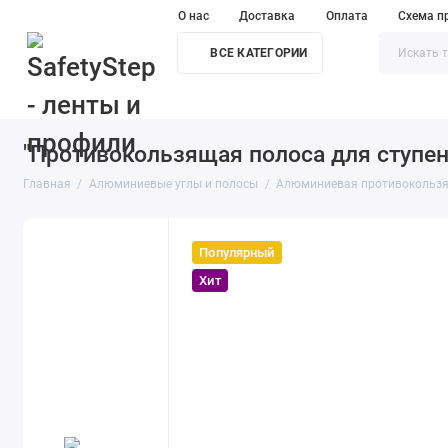
О нас
Доставка
Оплата
Схема п
ВСЕ КАТЕГОРИИ
Алюминиевые углы и полосы
Латунные профили
Против
"Противокользящая полоса для ступен
Главная
Алюминиевые углы и полосы
Алюминиевая противокользящ
Популярный
Хит