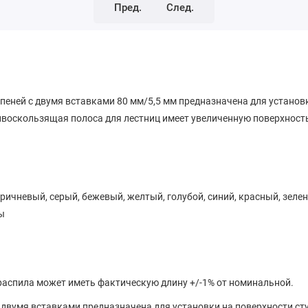
Пред.
След.
еней с двумя вставками 80 мм/5,5 мм предназначена для установк
ивоскользящая полоса для лестниц имеет увеличенную поверхност
ричневый, серый, бежевый, желтый, голубой, синий, красный, зеле
ы
 распила может иметь фактическую длину +/-1% от номинальной.
 двумя вставками предназначена для установки на поверхности ст