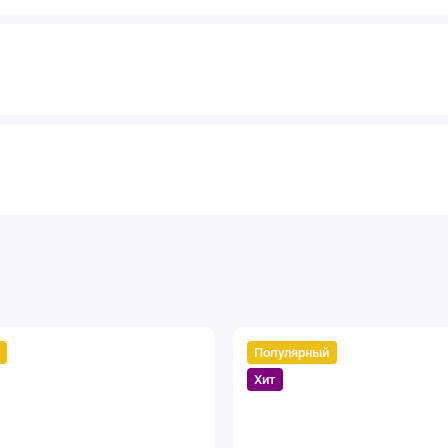
о-коричневый, серый, бежевый, желтый, голубой
миниевая полоса с двумя вставками 80 мм/5,5 мм. Алюминий + вст
1 м
1,5м (распил)
450 р
675 р
ЗВОНИТЕ!
Популярный
Хит