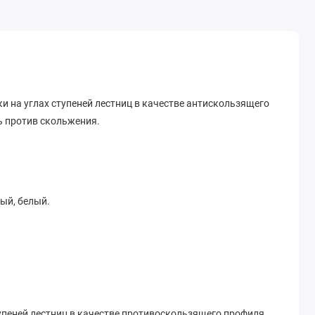
и на углах ступеней лестниц в качестве антискользящего
ь против скольжения.
ный, белый.
упеней лестниц в качестве противоскользящего профиля