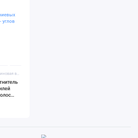
Код товара: Резиновая вставка 28мм
тнитель
илей
полос