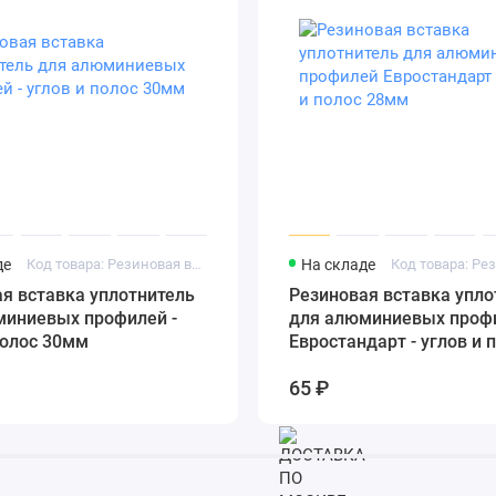
де
Код товара: Резиновая вставка 30мм
На складе
я вставка уплотнитель
Резиновая вставка упло
миниевых профилей -
для алюминиевых проф
полос 30мм
Евростандарт - углов и 
28мм
65 ₽