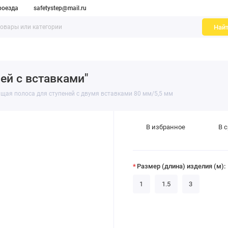
роезда
safetystep@mail.ru
Най
оскользящие самоклеящиеся ленты
Грязезащитные ковры, до
ей с вставками"
ая полоса для ступеней с двумя вставками 80 мм/5,5 мм
В избранное
В 
Размер (длина) изделия (м):
1
1.5
3