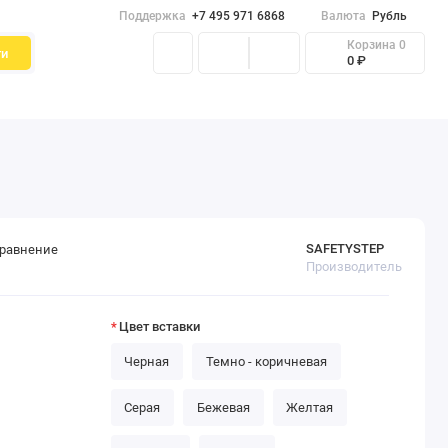
Поддержка
+7 495 971 6868
Валюта
Рубль
Корзина
0
ти
0 ₽
рожки и покрытия
Акции
SAFETYSTEP
сравнение
Производитель
Цвет вставки
Черная
Темно - коричневая
Серая
Бежевая
Желтая