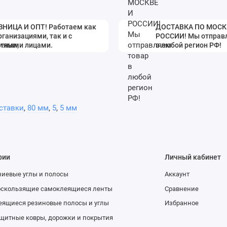
ЗНИЦА И ОПТ! Работаем как
ДОСТАВКА ПО МОСК
рганизациями, так и с
РОССИИ! Мы отправ
стными лицами.
в любой регион РФ!
ставки
,
80 мм
,
5
,
5 мм
рии
Личный кабинет
иевые углы и полосы
Аккаунт
оскользящие самоклеящиеся ленты
Сравнение
ящиеся резиновые полосы и углы
Избранное
щитные ковры, дорожки и покрытия