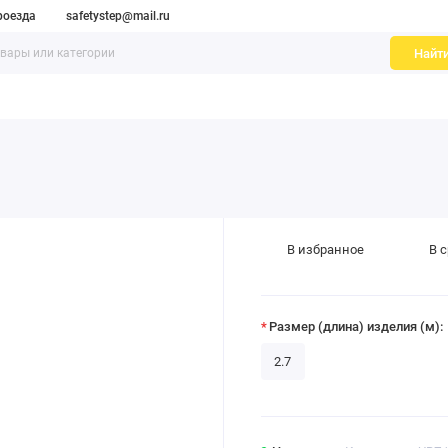
роезда
safetystep@mail.ru
Найт
оскользящие самоклеящиеся ленты
Грязезащитные ковры, до
В избранное
В 
Размер (длина) изделия (м):
2.7