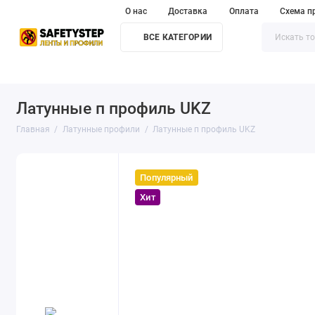
О нас
Доставка
Оплата
Схема п
ВСЕ КАТЕГОРИИ
Алюминиевые углы и полосы
Латунные профили
Против
Латунные п профиль UKZ
Главная
Латунные профили
Латунные п профиль UKZ
Популярный
Хит