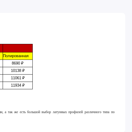
я
Полированная
8690 ₽
10138 ₽
11061 ₽
11934 ₽
ии, а так же есть большой выбор латунных профилей различного типа по