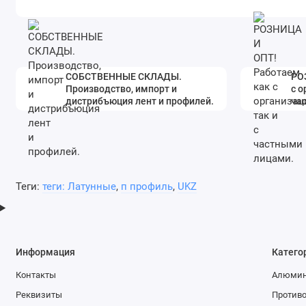
СОБСТВЕННЫЕ СКЛАДЫ.
РО
Производство, импорт и
с о
дистрибъюция лент и профилей.
ча
Теги:
теги: Латунные
,
п профиль
,
UKZ
Информация
Катего
Контакты
Алюмин
Реквизиты
Против