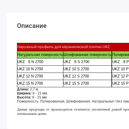
Описание
Наружный профиль для керамической плитки UKZ
Натуральная поверхность
Шлифованная поверхность
Полирова
UKZ 8 N 2700
UKZ 8 S 2700
UKZ 8 P
UKZ 10 N 2700
UKZ 10 S 2700
UKZ 10 P
UKZ 12 N 2700
UKZ 12 S 2700
UKZ 12 P
UKZ 15 N 2700
UKZ 15 S 2700
UKZ 15 P
Длина:
2,7 м.
Ширина:
8 - 15 мм.
Высота:
8 - 15 мм
Поверхность: Полированная, Шлифованная, Натуральная / без лак
Данная продукция от производителя отличается увеличенной длиной про
оптимальным ценам.