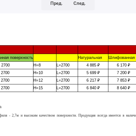
Пред.
След.
нная поверхность
Натуральная
Шлифованна
 2700
H=8
L=2700
4 885 ₽
6 170 ₽
 2700
H=10
L=2700
5 699 ₽
7 200 ₽
 2700
H=12
L=2700
6 217 ₽
7 853 ₽
 2700
H=15
L=2700
6 840 ₽
8 640 ₽
а
филя - 2,7м и высоким качеством поверхности. Продукция всегда имеется в налич