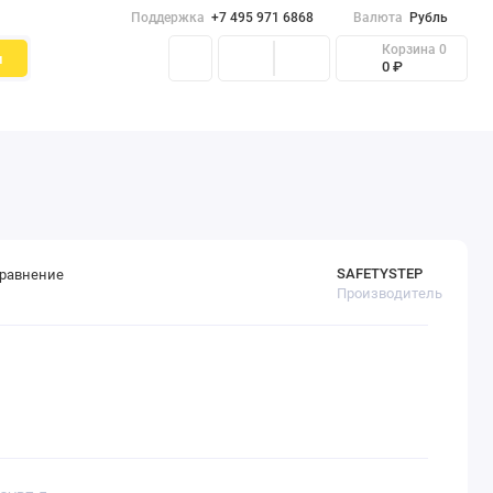
Поддержка
+7 495 971 6868
Валюта
Рубль
Корзина
0
и
0 ₽
рожки и покрытия
Акции
SAFETYSTEP
сравнение
Производитель