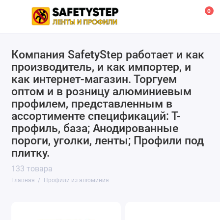
0
Компания SafetyStep работает и как
Т профиль и база
производитель, и как импортер, и
Профиль для подсветки ступеней
как интернет-магазин. Торгуем
оптом и в розницу алюминиевым
Анодированные и декорированные пороги
профилем, представленным в
ассортименте спецификаций: Т-
Профили под плитку
профиль, база; Анодированные
пороги, уголки, ленты; Профили под
Анодированные уголки
плитку.
133 товара
Главная
Профили из алюминия