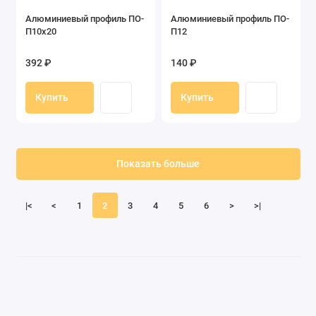
Алюминиевый профиль ПО-
Алюминиевый профиль ПО-
П10х20
П12
392 ₽
140 ₽
Купить
Купить
Показать больше
|<
<
1
2
3
4
5
6
>
>|