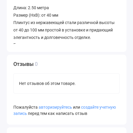
Длина: 2.50 метра
Размер (HxB): от 40 мм
Плинтус из нержавеющей стали различной высоты
от 40 до 100 мм простой в установке и придающий
элегантность и долговечность отделке.
Горизонтальные края плинтуса дают плотную
фиксацию на стене, закрывая нижней частью зазор
шва расширения, обеспечивая, таким образом,
Отзывы
0
необходимую деформационную подвижку пола.
Возможно изготовления профиля другого размера.
Нет отзывов об этом товаре.
Пожалуйста
авторизируйтесь
или
создайте учетную
запись
перед тем как написать отзыв