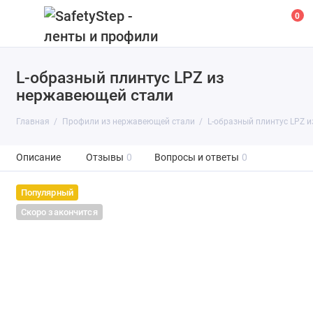
0
L-образный плинтус LPZ из
нержавеющей стали
Главная
Профили из нержавеющей стали
L-образный плинтус LPZ 
Описание
Отзывы
0
Вопросы и ответы
0
Популярный
Скоро закончится